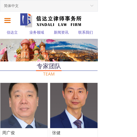
简体中文
ꀅ
끀
信达立
业务领域
新闻资讯
联系我们
专家团队
TEAM
周广俊
张健