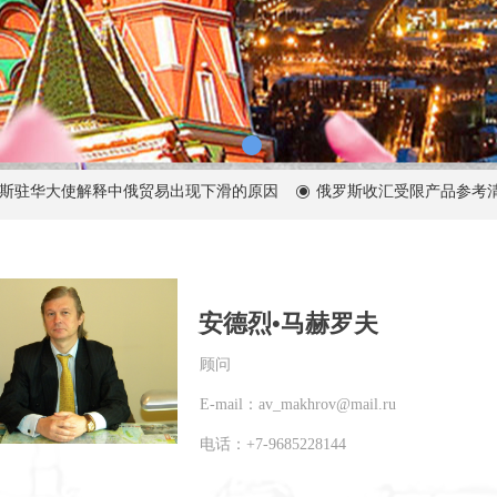
驻华大使解释中俄贸易出现下滑的原因
俄罗斯收汇受限产品参考清单
ꀉ
安德烈•马赫罗夫
顾问
E-mail：av_makhrov@mail.ru
电话：+7-9685228144