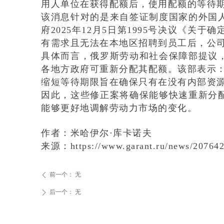
用人单位在获得配额后，使用配额的等待
该消息针对的是来自签证制度国家的外国
府
2025
年
12
月
5
日第
1995
号决议《关于确
有需求且无法在本地区招聘到员工后，公
具体而言，俄罗斯劳动和社会保障部提议
各地方政府可重新分配其配额。该部表示
缩短等待期限旨在确保只有在没有内部资
因此，这些修正案将确保能够快速重新分
能够更好地调解劳动力市场的变化。
作者：米哈伊尔·库卡诺夫
来源：
https://www.garant.ru/news/207642
前一个：
无
ꄴ
后一个：
无
ꄲ