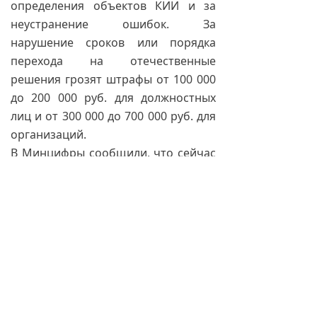
определения объектов КИИ и за
неустранение ошибок. За
нарушение сроков или порядка
перехода на отечественные
решения грозят штрафы от 100 000
до 200 000 руб. для должностных
лиц и от 300 000 до 700 000 руб. для
организаций.
В Минцифры сообщили, что сейчас
переход на российские решения
находится на завершающем этапе.
По данным на март 2025-го органы
власти и госкомпании перевели на
них более двух третей значимых
объектов КИИ, отметили в
ведомстве.
С 20 апреля вступают в силу