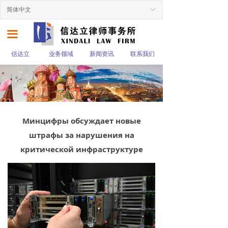
简体中文
ꀅ
끀
信达立
业务领域
新闻资讯
联系我们
Минцифры обсуждает новые
штрафы за нарушения на
критической инфраструктуре