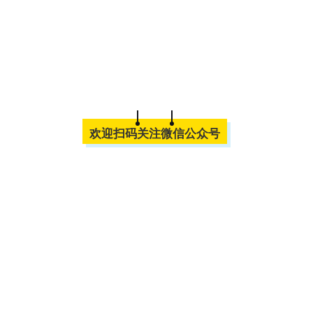
欢迎扫码关注微信公众号