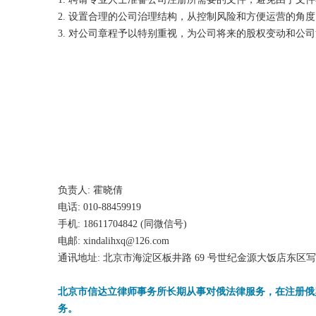
2. 设置合理的公司治理结构，从控制风险和方便运营的角
3. 对公司章程予以特别重视，为公司将来的股权变动和公
负责人: 霍晓倩
电话: 010-88459919
手机: 18611704842 (同微信号)
电邮: xindalihxq@126.com
通讯地址: 北京市海淀区板井路 69 号世纪金源大饭店东区写字
北京市信达立律师事务所长期从事对俄法律服务，在注册俄
务。