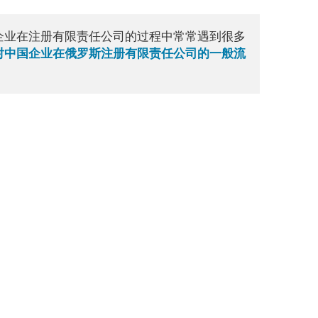
企业在注册有限责任公司的过程中常常遇到很多
对中国企业在俄罗斯注册有限责任公司的一般流