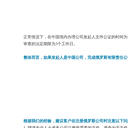
正常情况下，在中国境内办理公司发起人文件公证的时间为
审查的法定期限为3个工作日。
整体而言，如果发起人是中国公司，完成俄罗斯有限责任公
根据我们的经验，建议客户在注册俄罗斯公司时注意以下问
1. 聘请专业人士准备公司注册所需要的文件，避免由于