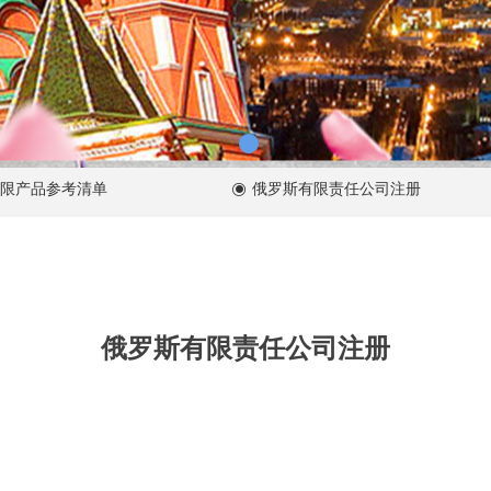
品参考清单
俄罗斯有限责任公司注册
ꀉ
俄罗斯有限责任公司注册