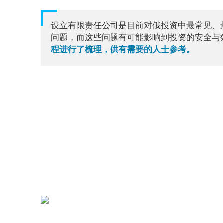
设立有限责任公司是目前对俄投资中最常见、
问题，而这些问题有可能影响到投资的安全与
程进行了梳理，供有需要的人士参考。