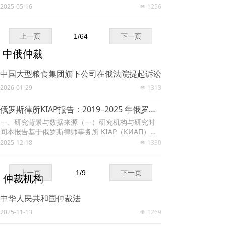
2025-05-16
1256
넶
上一页
1
/
64
下一页
中俄仲裁
中国大型粮食集团旗下公司在俄法院提起诉讼
2026-01-29
1313
넶
俄罗斯律所KIAP报告：2019–2025 年俄罗斯承认与执行外国法院判决及外国仲裁裁决的司法实践
一、研究背景与数据来源（一）研究机构与研究时
间本报告基于俄罗斯律师事务所 KIAP（КИАП）发
布的专题研究成
2025-12-18
1330
넶
上一页
1
/
9
下一页
仲裁机构
中华人民共和国仲裁法
2025-11-13
1269
넶