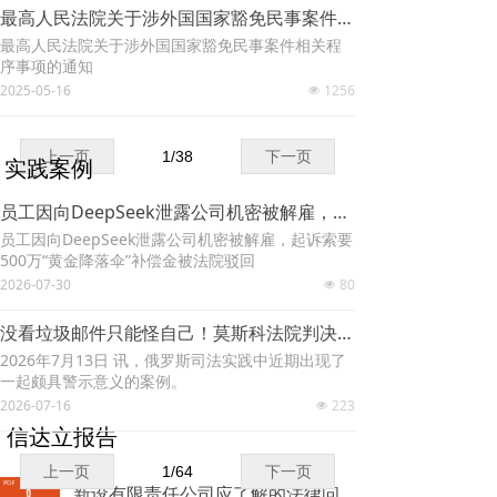
最高人民法院关于涉外国国家豁免民事案件相关程序事项的通知（中文 俄文）
最高人民法院关于涉外国国家豁免民事案件相关程
序事项的通知
2025-05-16
1256
넶
上一页
1
/
38
下一页
实践案例
员工因向DeepSeek泄露公司机密被解雇，起诉索要500万“黄金降落伞”补偿金被法院驳回
员工因向DeepSeek泄露公司机密被解雇，起诉索要
500万“黄金降落伞”补偿金被法院驳回
2026-07-30
80
넶
没看垃圾邮件只能怪自己！莫斯科法院判决：即使通知邮件进垃圾邮箱，也视为已送达
2026年7月13日 讯，俄罗斯司法实践中近期出现了
一起颇具警示意义的案例。
2026-07-16
223
넶
信达立报告
上一页
1
/
64
下一页
新设有限责任公司应了解的法律问题.pdf