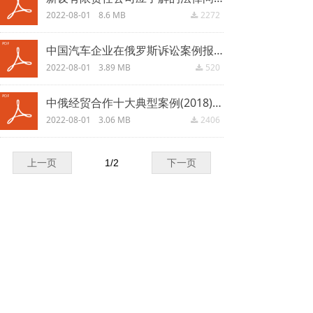
2022-08-01
8.6 MB
2272
끂
中国汽车企业在俄罗斯诉讼案例报告(2018).pdf
2022-08-01
3.89 MB
520
끂
中俄经贸合作十大典型案例(2018).pdf
2022-08-01
3.06 MB
2406
끂
上一页
1
/
2
下一页
仲裁机构公示文件
仲裁司法审查案件审理规范指南.pdf
2022-08-01
46.94 MB
2287
끂
《中国国际经济贸易仲裁委员会国际投资争端仲裁规则》(试行).pdf